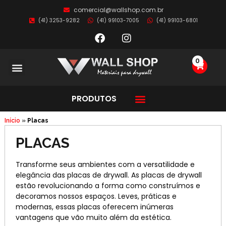
comercial@wallshop.com.br
(41) 3253-9282
(41) 99103-7005
(41) 99103-6801
0
PRODUTOS
Início
»
Placas
PLACAS
Transforme seus ambientes com a versatilidade e
elegância das placas de drywall. As placas de drywall
estão revolucionando a forma como construímos e
decoramos nossos espaços. Leves, práticas e
modernas, essas placas oferecem inúmeras
vantagens que vão muito além da estética.