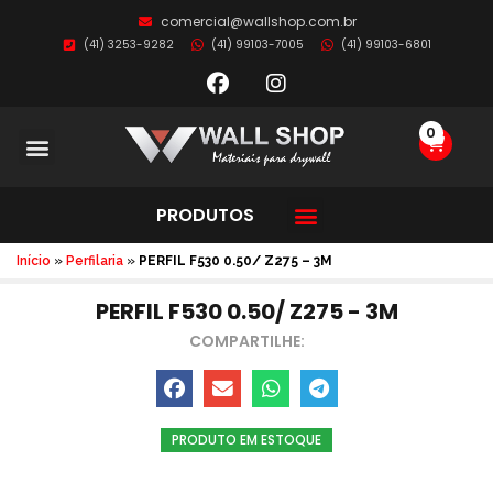
comercial@wallshop.com.br
(41) 3253-9282
(41) 99103-7005
(41) 99103-6801
0
Sobre Nós
Como fazer?
PRODUTOS
TODOS OS PRODUTOS
Início
»
Perfilaria
»
PERFIL F530 0.50/ Z275 – 3M
PERFIL F530 0.50/ Z275 - 3M
COMPARTILHE:
PRODUTO EM ESTOQUE