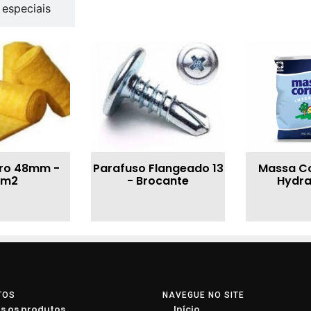
 especiais
dro 48mm -
Parafuso Flangeado 13
Massa Co
5m2
- Brocante
Hydra
TOS
NAVEGUE NO SITE
s os produtos
Início