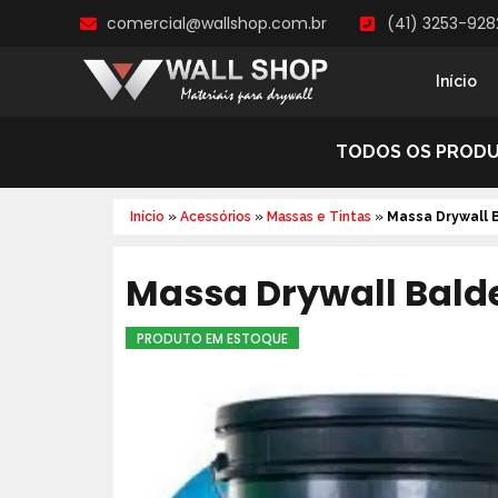
comercial@wallshop.com.br
(41) 3253-928
Início
TODOS OS PROD
Início
»
Acessórios
»
Massas e Tintas
»
Massa Drywall 
Massa Drywall Bald
PRODUTO EM ESTOQUE