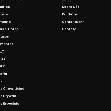
sórios
Sobre Nós
fusos
Produtos
amento
Como fazer?
as e Tintas
Contato
fusos
amentas
ALT
LEY
DER
laria
as
as Cimentícias
as Drywall
s Especiais