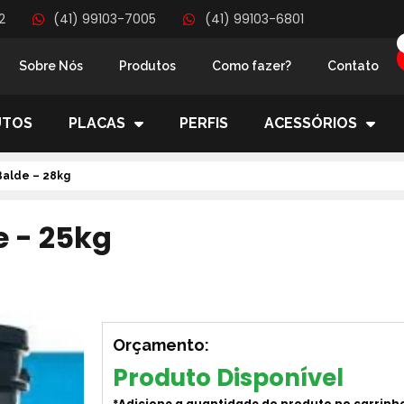
2
(41) 99103-7005
(41) 99103-6801
Sobre Nós
Produtos
Como fazer?
Contato
UTOS
PLACAS
PERFIS
ACESSÓRIOS
Balde – 28kg
e - 25kg
Orçamento:
Produto Disponível
*Adicione a quantidade do produto no carrinh