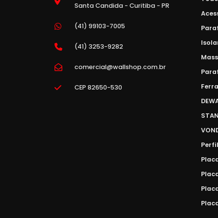
Santa Candida - Curitiba - PR
Aces
(41) 99103-7005
Para
Isol
(41) 3253-9282
Mass
comercial@wallshop.com.br
Para
Ferr
CEP 82650-530
DEW
STAN
VON
Perfi
Plac
Plac
Plac
Placa