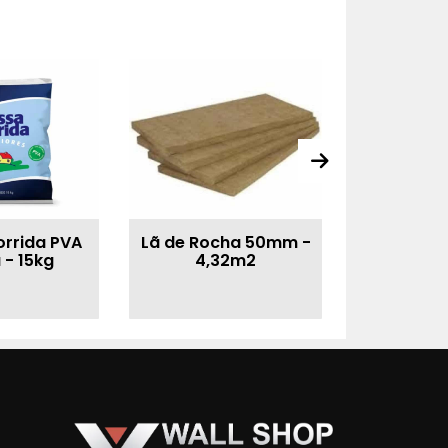
rrida PVA
Lã de Rocha 50mm -
Parafuso F
 - 15kg
4,32m2
- A