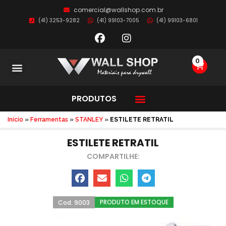
comercial@wallshop.com.br
(41) 3253-9282
(41) 99103-7005
(41) 99103-6801
0
PRODUTOS
Início
»
Ferramentas
»
STANLEY
»
ESTILETE RETRATIL
ESTILETE RETRATIL
COMPARTILHE:
PRODUTO EM ESTOQUE
Cod. 9003